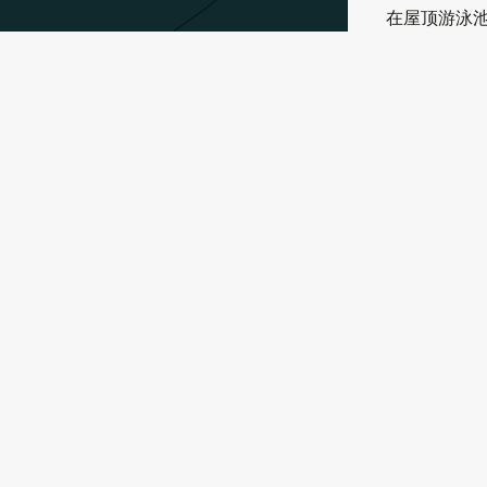
在屋顶游泳
享受城市闪
在以下时间
- 邀请日出：
- 日落：晚
开放时间：上
关闭时间：晚上
分享給：