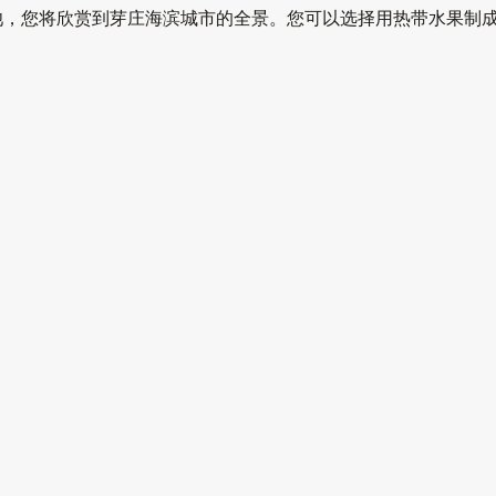
池，您将欣赏到芽庄海滨城市的全景。您可以选择用热带水果制成
闪发光的灯光。
体验游泳池最壮观的景色：
凌晨5：00至下午06：00
上6点至下午7点
午8点
 06 点
其他帖子