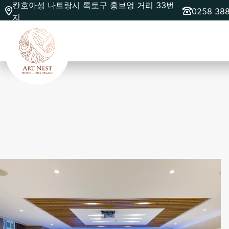
칸호아성 나트랑시 록토구 훙브엉 거리 33번
0258 38
지