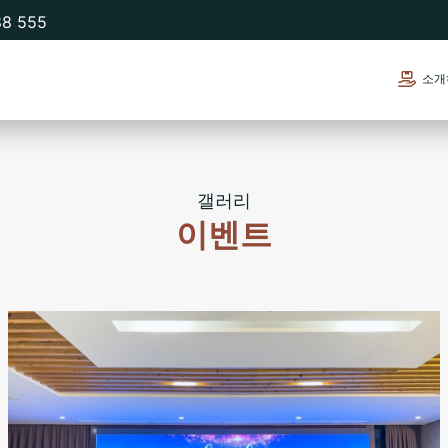
88 555
소개
갤러리
이벤트