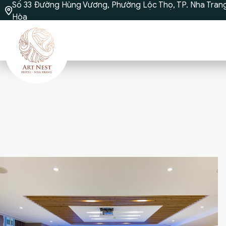
Số 33 Đường Hùng Vương, Phường Lộc Thọ, TP. Nha Trang
Hòa