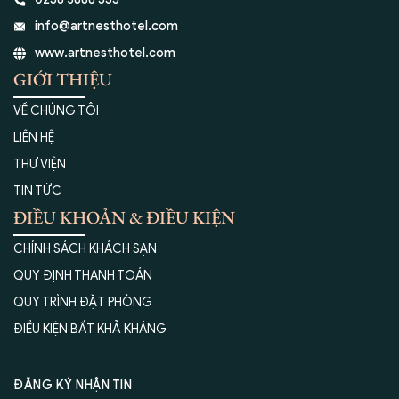
info@artnesthotel.com
www.artnesthotel.com
GIỚI THIỆU
VỀ CHÚNG TÔI
LIÊN HỆ
THƯ VIỆN
TIN TỨC
ĐIỀU KHOẢN & ĐIỀU KIỆN
CHÍNH SÁCH KHÁCH SẠN
QUY ĐỊNH THANH TOÁN
QUY TRÌNH ĐẶT PHÒNG
ĐIỀU KIỆN BẤT KHẢ KHÁNG
ĐĂNG KÝ NHẬN TIN